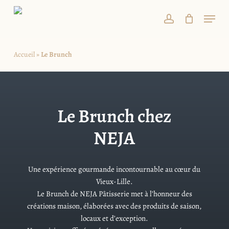
Skip
Menu
to
account
main
content
Accueil
»
Le Brunch
Le Brunch chez
NEJA
Une expérience gourmande incontournable au cœur du
Vieux-Lille.
Le Brunch de NEJA Pâtisserie met à l’honneur des
créations maison, élaborées avec des produits de saison,
locaux et d’exception.